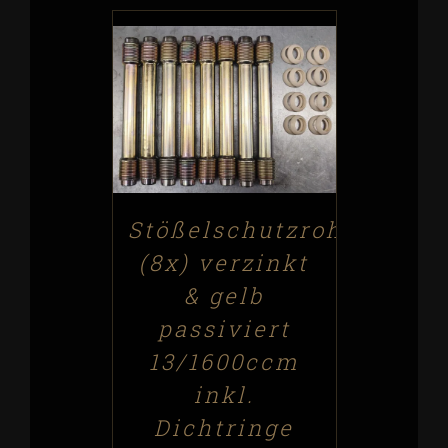
ADD TO CART
/
DETAILS
Stößelschutzrohr
(8x) verzinkt
& gelb
passiviert
13/1600ccm
inkl.
Dichtringe