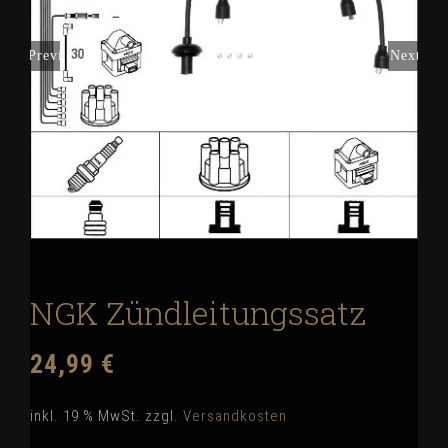
Previous
Next
NGK Zündleitungssatz
24,99
€
inkl. 19 % MwSt.
zzgl.
Versandkosten