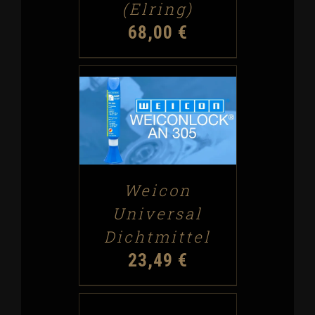
(Elring)
68,00
€
ADD TO CART
/
DETAILS
Weicon
Universal
Dichtmittel
23,49
€
ADD
TO