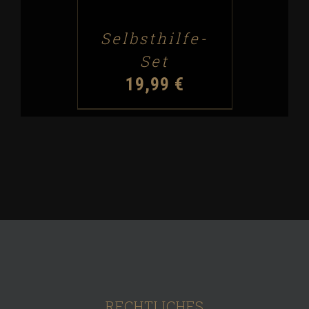
CART
/
Selbsthilfe-
DETAILS
Set
19,99
€
RECHTLICHES