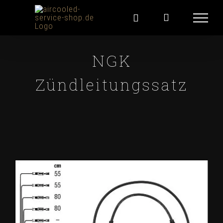
Skip
for:
to
content
NGK
Zündleitungssatz