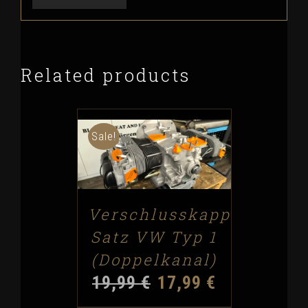
Related products
Sale!
ADD TO CART
/
DETAILS
Verschlusskappen-
Satz VW Typ 1
(Doppelkanal)
19,99
€
17,99
€