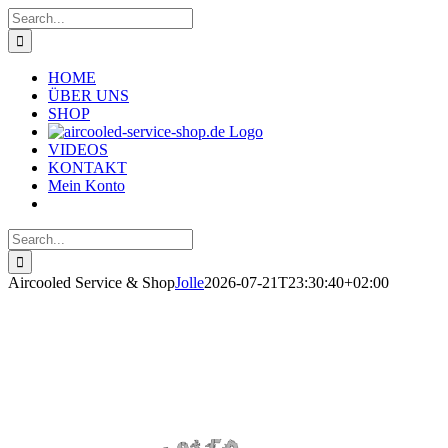
Skip
Search
to
for:
content
HOME
ÜBER UNS
SHOP
VIDEOS
KONTAKT
Mein Konto
Search
for:
Aircooled Service & Shop
Jolle
2026-07-21T23:30:40+02:00
Herzlich Willkommen auf
Aircooled Service & Shop