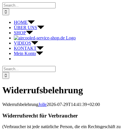
Skip
Search
to
for:
content
HOME
ÜBER UNS
SHOP
VIDEOS
KONTAKT
Mein Konto
Search
for:
Widerrufsbelehrung
Widerrufsbelehrung
Jolle
2026-07-29T14:41:39+02:00
Widerrufsrecht für Verbraucher
(Verbraucher ist jede natürliche Person, die ein Rechtsgeschäft zu