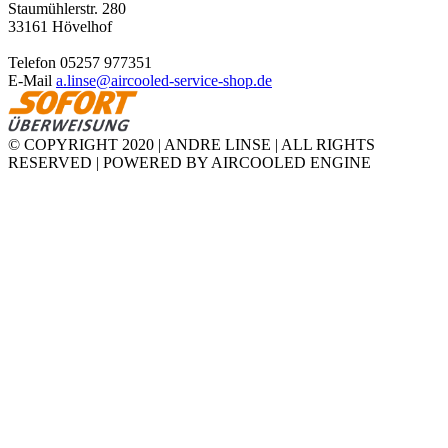
Staumühlerstr. 280
33161 Hövelhof
Telefon 05257 977351
E-Mail
a.linse@aircooled-service-shop.de
© COPYRIGHT 2020 | ANDRE LINSE | ALL RIGHTS
RESERVED | POWERED BY AIRCOOLED ENGINE
youtube
facebook
pinterest
whatsapp