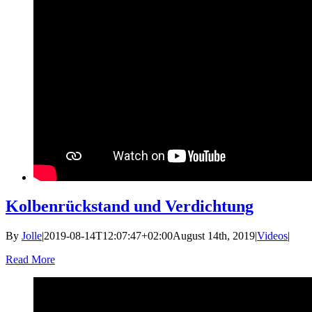
Kolbenrückstand und Verdichtung
By
Jolle
|
2019-08-14T12:07:47+02:00
August 14th, 2019
|
Videos
|
Read More