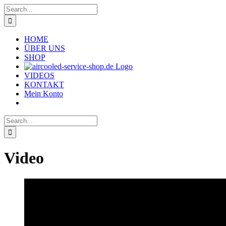
Skip
Search
to
for:
content
HOME
ÜBER UNS
SHOP
VIDEOS
KONTAKT
Mein Konto
Search
for:
Video