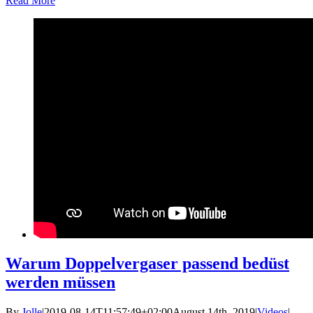
Read More
Warum Doppelvergaser passend bedüst
werden müssen
By
Jolle
|
2019-08-14T11:57:49+02:00
August 14th, 2019
|
Videos
|